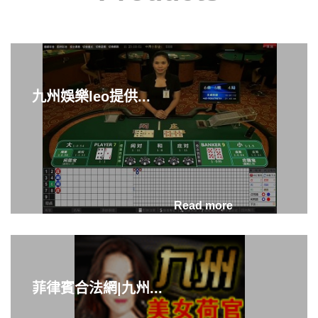
九州娛樂leo提供...
Read more
菲律賓合法網|九州...