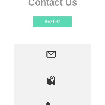
Contact Us
聯絡我們
2023-01-13
什麼是在線娛樂城賭博
在線娛樂城賭博是指在互聯網上玩
娛樂城遊戲的行為。這些遊戲通常
由在線娛樂城提供，這些網站允許
玩家對各種遊戲下注，例如老虎
機、桌面遊戲、視頻撲克和現場娛
樂城遊戲。
2022-03-15