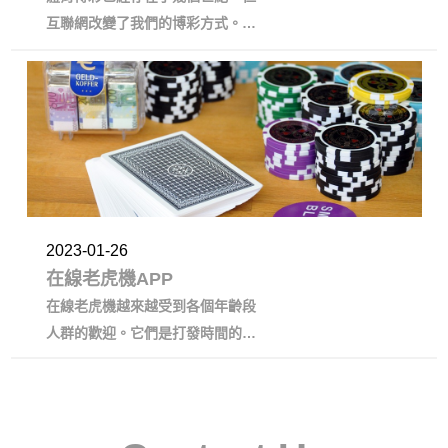
互聯網改變了我們的博彩方式。借
助在線場中投注的便利性，您現在
可以即時獲得最佳的場中投注盤口
和賠率。您不再需要去實體地點下
注。相反，您可以在自己舒適的家
中進行。
2023-01-26
在線老虎機APP
在線老虎機越來越受到各個年齡段
人群的歡迎。它們是打發時間的好
方法，您可以在家中舒適地玩耍。
在線老虎機應用程序是查找和玩可
用的最佳老虎機遊戲的理想方式。