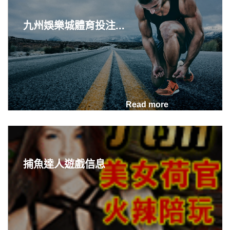
其多元化的遊戲項目、專業的客服
團隊，以及高水準的技術支援，讓
九州娛樂城體育投注...
玩家享受到如實體賭場般的刺激與
便利。
Read more
2025-03-10
台灣運彩全攻略：賽事分
運彩，全名運動彩券，指的是將各
析、投注技巧與獲勝策略
種運動賽事的結果作為賭博對象，
捕魚達人遊戲信息
讓玩家對比賽結果進行投注。這類
博彩活動在全球範圍內非常流行，
特別是足球、籃球等熱門體育賽
事。運彩不僅提供賭博娛樂，還融
入了對比賽的分析、預測和運氣的