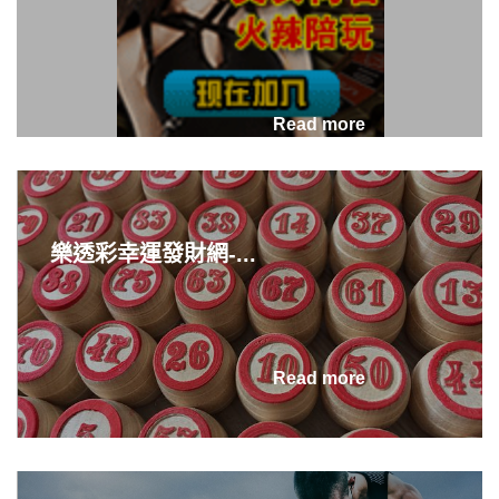
Read more
樂透彩幸運發財網-...
Read more
2025-04-18
台灣運彩市場制度與投注行
九州娛樂城多年來在台灣及華人市
為分析：法規、策略與發展
場中穩坐線上娛樂平台領導地位，
趨勢