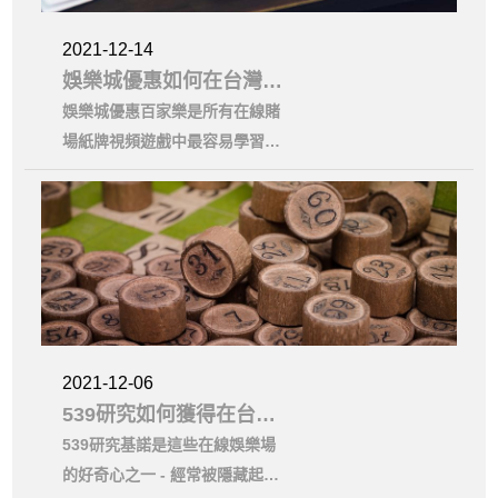
而不必以任何方式支付費用。
2021-12-14
娛樂城優惠如何在台灣通
娛樂城優惠百家樂是所有在線賭
過在線百家樂提升您的遊
場紙牌視頻遊戲中最容易學習的
戲水平
一種，但它並不總是像世界上許
多額外的複雜視頻遊戲那樣被廣
泛理解和執行。
2021-12-06
539研究如何獲得在台灣
539研究基諾是這些在線娛樂場
在線基諾遊戲中獲勝的技
的好奇心之一 - 經常被隱藏起
巧