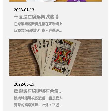
2023-01-13
什麼是在線娛樂城賭博
在線娛樂城賭博是指在互聯網上
玩娛樂城遊戲的行為。這些遊戲
通常由在線娛樂城提供，這些網
站允許玩家對各種遊戲下注，例
如老虎機、桌面遊戲、視頻撲克
和現場娛樂城遊戲。
2022-03-15
娛樂城在線賭場在台灣越
娛樂城賭場視頻遊戲一直是受人
來越受歡迎
青睞的娛樂資產，此外，它還能