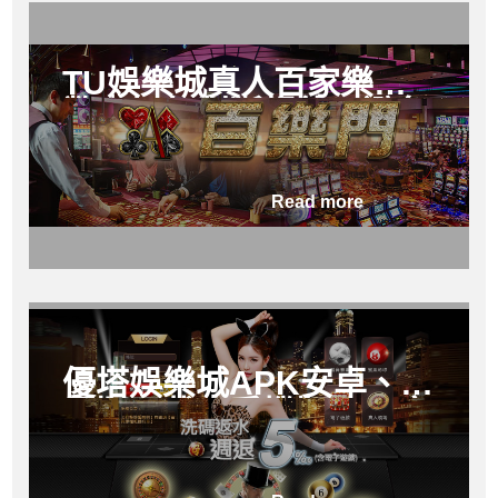
TU娛樂城真人百家樂作
弊｜如何判斷規律、避免
誤信作弊傳言
Read more
優塔娛樂城APK安卓、蘋
果版下載｜手機版APP完
整教學