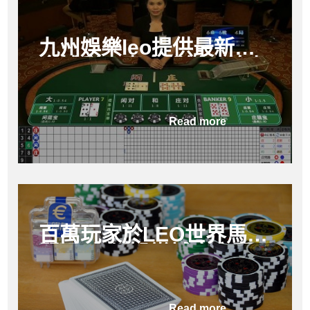
九州娛樂leo提供最新體
育博彩、真人娛樂、線上
電子
Read more
百萬玩家於LEO世界馬上
開玩-九州娛樂城官方現
金版首存送金
Read more