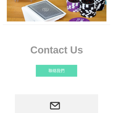
互聯網改變了我們的博彩方式。借
助在線場中投注的便利性，您現在
可以即時獲得最佳的場中投注盤口
和賠率。您不再需要去實體地點下
2023-01-26
注。相反，您可以在自己舒適的家
在線老虎機APP
中進行。
在線老虎機越來越受到各個年齡段
Contact Us
人群的歡迎。它們是打發時間的好
方法，您可以在家中舒適地玩耍。
在線老虎機應用程序是查找和玩可
聯絡我們
用的最佳老虎機遊戲的理想方式。
2023-01-13
什麼是在線娛樂城賭博
在線娛樂城賭博是指在互聯網上玩
娛樂城遊戲的行為。這些遊戲通常
由在線娛樂城提供，這些網站允許
玩家對各種遊戲下注，例如老虎