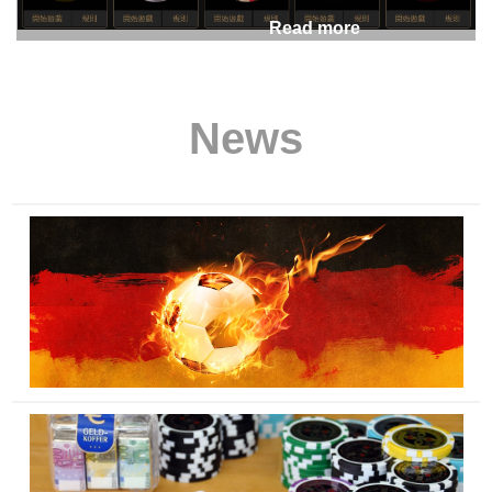
玩家享受到如實體賭場般的刺激與
Read more
2025-03-10
便利。
台灣運彩全攻略：賽事分
運彩，全名運動彩券，指的是將各
析、投注技巧與獲勝策略
種運動賽事的結果作為賭博對象，
News
讓玩家對比賽結果進行投注。這類
博彩活動在全球範圍內非常流行，
特別是足球、籃球等熱門體育賽
2024-03-21
事。運彩不僅提供賭博娛樂，還融
學生快速賺錢攻略：海霸王
入了對比賽的分析、預測和運氣的
之八爪天下獨特體驗分享！
成分，使得投注過程充滿挑戰性和
娛樂性。
2023-02-09
即時獲得最佳場中投注賠率
體育博彩已經存在了幾個世紀，但
和在線賠率