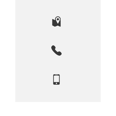
機、桌面遊戲、視頻撲克和現場娛
2022-03-15
樂城遊戲。
娛樂城在線賭場在台灣越來
娛樂城賭場視頻遊戲一直是受人青
越受歡迎
睞的娛樂資產，此外，它還能在幾
代人的某個時間點為遍布五大洲的
眾多國際地點的大量人類贏得現
金。
2022-01-04
老虎機如何訪問台灣的在線
老虎機今天，有很多鬆散的電子遊
賭場遊戲
戲可供人類選擇，他們將利用它
們。但是，您必須認識到，現在不
再是所有聲稱鬆散的視頻遊戲實際
上都是鬆散的，其中很多都有與使
2021-12-14
用相關的隱藏費用和費用。因此，
娛樂城優惠如何在台灣通過
有必要採取一種方式讓您有能力體
娛樂城優惠百家樂是所有在線賭場