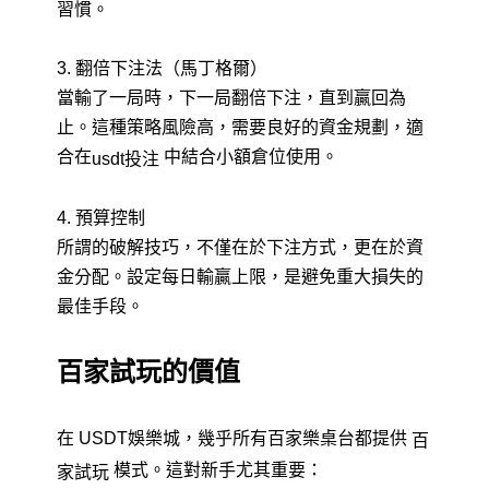
習慣。
3. 翻倍下注法（馬丁格爾）
當輸了一局時，下一局翻倍下注，直到贏回為
止。這種策略風險高，需要良好的資金規劃，適
合在
中結合小額倉位使用。
usdt投注
4. 預算控制
所謂的破解技巧，不僅在於下注方式，更在於資
金分配。設定每日輸贏上限，是避免重大損失的
最佳手段。
百家試玩的價值
在 USDT娛樂城，幾乎所有百家樂桌台都提供
百
模式。這對新手尤其重要：
家試玩